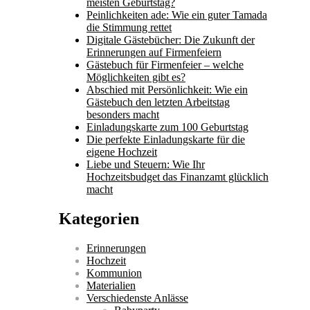
meisten Geburtstag?
Peinlichkeiten ade: Wie ein guter Tamada
die Stimmung rettet
Digitale Gästebücher: Die Zukunft der
Erinnerungen auf Firmenfeiern
Gästebuch für Firmenfeier – welche
Möglichkeiten gibt es?
Abschied mit Persönlichkeit: Wie ein
Gästebuch den letzten Arbeitstag
besonders macht
Einladungskarte zum 100 Geburtstag
Die perfekte Einladungskarte für die
eigene Hochzeit
Liebe und Steuern: Wie Ihr
Hochzeitsbudget das Finanzamt glücklich
macht
Kategorien
Erinnerungen
Hochzeit
Kommunion
Materialien
Verschiedenste Anlässe